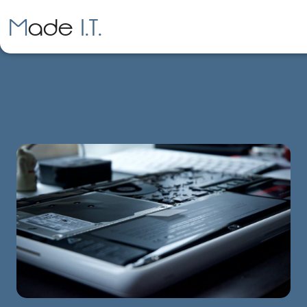
.
.
Made
I
T