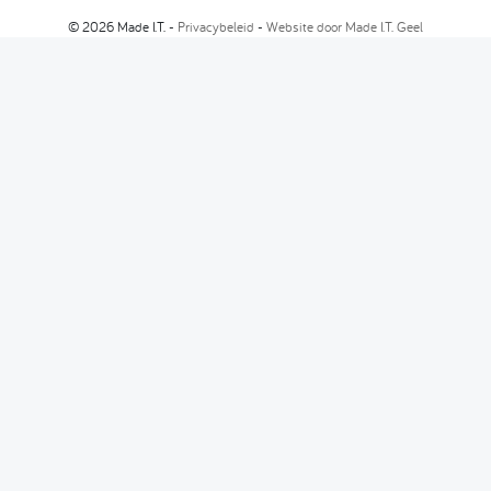
© 2026 Made I.T. -
Privacybeleid
-
Website door Made I.T. Geel