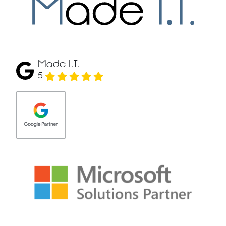
Made I.T.
5