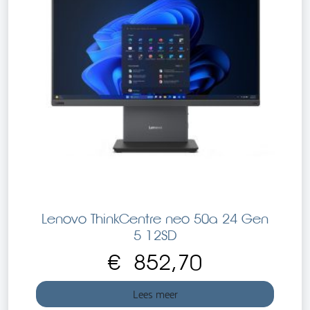
Lenovo ThinkCentre neo 50a 24 Gen
5 12SD
€
852,70
Lees meer