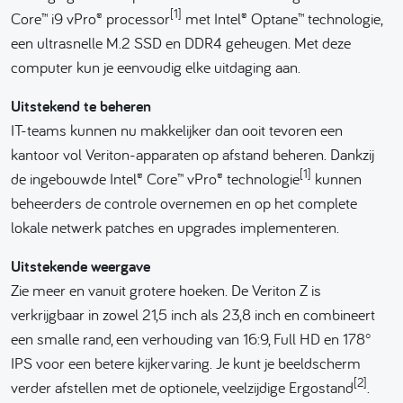
[1]
Core™ i9 vPro® processor
met Intel® Optane™ technologie,
een ultrasnelle M.2 SSD en DDR4 geheugen. Met deze
computer kun je eenvoudig elke uitdaging aan.
Uitstekend te beheren
IT-teams kunnen nu makkelijker dan ooit tevoren een
kantoor vol Veriton-apparaten op afstand beheren. Dankzij
[1]
de ingebouwde Intel® Core™ vPro® technologie
kunnen
beheerders de controle overnemen en op het complete
lokale netwerk patches en upgrades implementeren.
Uitstekende weergave
Zie meer en vanuit grotere hoeken. De Veriton Z is
verkrijgbaar in zowel 21,5 inch als 23,8 inch en combineert
een smalle rand, een verhouding van 16:9, Full HD en 178°
IPS voor een betere kijkervaring. Je kunt je beeldscherm
[2]
verder afstellen met de optionele, veelzijdige Ergostand
.